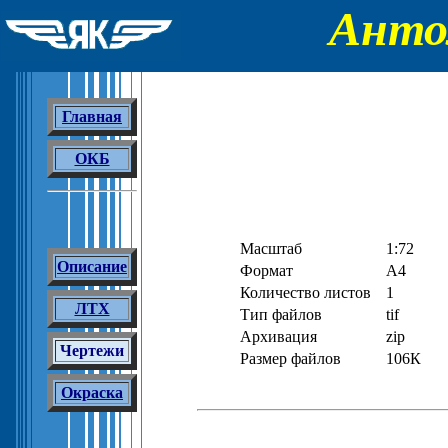
Анто
Главная
ОКБ
Масштаб
1:72
Описание
Формат
А4
Количество листов
1
ЛТХ
Тип файлов
tif
Архивация
zip
Чертежи
Размер файлов
106К
Окраска