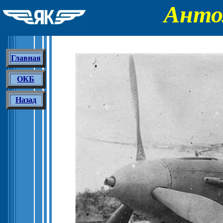
Анто
Главная
ОКБ
Назад