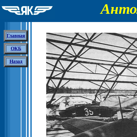
Анто
Главная
ОКБ
Назад