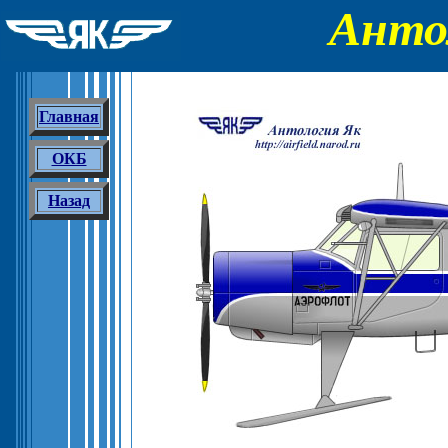
Анто
Главная
ОКБ
Назад