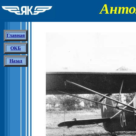
Анто
Главная
ОКБ
Назад