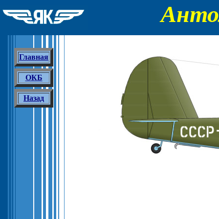
Анто
Главная
ОКБ
Назад