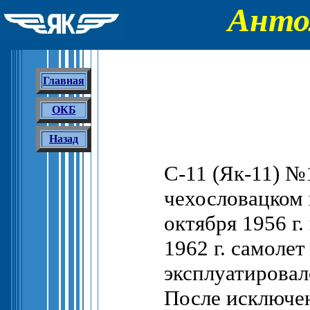
Анто
Главная
ОКБ
Назад
C-11 (Як-11) №
чехословацком 
октября 1956 г
1962 г. самоле
эксплуатировал
После исключен