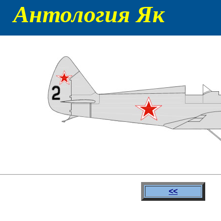
Антология Як
<<