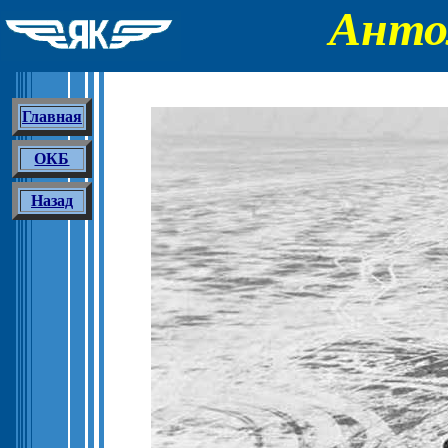
Анто
Главная
ОКБ
Назад